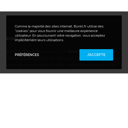
Comme la majorité des sites internet, Bünkl.fr utilise des
“cookies” pour vous fournir une meilleure expérience
utilisateur. En poursuivant votre navigation, vous acceptez
BÜNKL RESCUE
implicitement leurs utilisations.
Bünkl motors est une division de
Bünkl group
spécialement
PRÉFÉRENCES
J’ACCEPTE
dédiée à la préparation de véhicules d’évacuation terre et mer
et de véhicules blindés certifiés, dotés d’équipements NRBC.
SUIVEZ NOUS