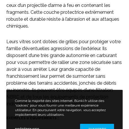
ceux d’un projectile d’arme à feu en contenant les
fragments. Cette couche protectrice extrêmement
robuste et durable résiste à l’abrasion et aux attaques
chimiques.
Leurs vitres sont dotées de grilles pour protéger votre
famille d’éventuelles agressions de l’extérieur. Ils
disposent d’une très grande autonomie en carburant
pour vous permettre de rallier une zone sécurisée sans
avoir à vous arrêter. Leur grande capacité de
franchissement leur permet de surmonter sans
problème des terrains accidentés, jonchés de débris
ou inondés. Ils peuvent être équipés d’une filtration
NBRC et de tous les équipements de protection
Comme la majorité des sites internet, Bünkl.fr utilise des
individuelle contres les risques NRBC.
“cookies” pour vous fournir une meilleure expérience
utilisateur. En poursuivant votre navigation, vous acceptez
implicitement leurs utilisations.
EXEMPLES D’ÉQUIPEMENTS :