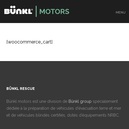
MENU
[woocommerce_cart]
BÜNKL RESCUE
Bünkl motors est une division de
Bünkl group
spécialement
dédiée à la préparation de véhicules d’évacuation terre et mer
et de véhicules blindés certifiés, dotés d’équipements NRBC.