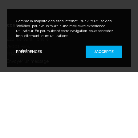
Comme la majorité des sites internet, Bünkl.fr utilise des
CONTACT
“cookies” pour vous fournir une meilleure expérience
utilisateur. En poursuivant votre navigation, vous acceptez
implicitement leurs utilisations.
223 rue Saint Honoré
75001 Paris
PRÉFÉRENCES
J’ACCEPTE
FRANCE
Envoyer un message
Copyright©
Bünkl
. Tous droits réservés. Reproduction interdite.
Mentions
légales