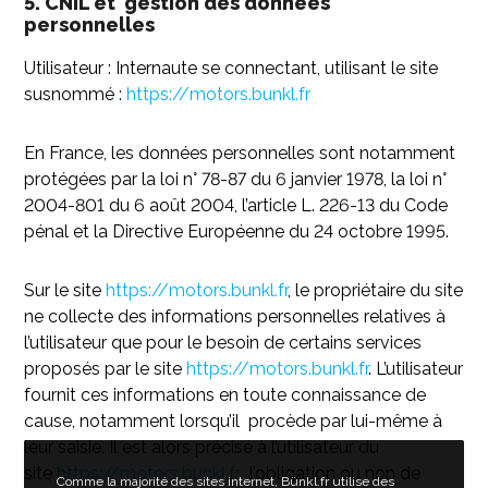
5. CNIL et gestion des données
personnelles
Utilisateur : Internaute se connectant, utilisant le site
susnommé :
https://motors.bunkl.fr
En France, les données personnelles sont notamment
protégées par la loi n° 78-87 du 6 janvier 1978, la loi n°
2004-801 du 6 août 2004, l’article L. 226-13 du Code
pénal et la Directive Européenne du 24 octobre 1995.
Sur le site
https://motors.bunkl.fr
, le propriétaire du site
ne collecte des informations personnelles relatives à
l’utilisateur que pour le besoin de certains services
proposés par le site
https://motors.bunkl.fr
. L’utilisateur
fournit ces informations en toute connaissance de
cause, notamment lorsqu’il procède par lui-même à
leur saisie. Il est alors précisé à l’utilisateur du
site
https://motors.bunkl.fr
l’obligation ou non de
Comme la majorité des sites internet, Bünkl.fr utilise des